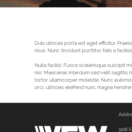
Duis ultrices porta est eget efficitur. Pr
risus. Nunc tincidunt porttitor felis a facil
Nulla facilisi. Fusce scelerisque suscipit m
nisi. Maecenas interdum sed velit sagittis m
tortor ullamcorper molestie. Nunc euismod 
orci, ultricies eleifend nunc magna hendrer
Addr
3216 S