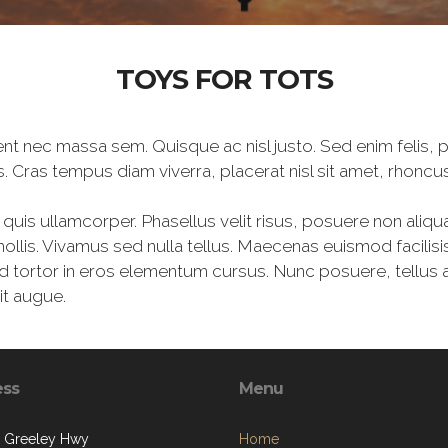
TOYS FOR TOTS
aesent nec massa sem. Quisque ac nisl justo. Sed enim felis
isis. Cras tempus diam viverra, placerat nisl sit amet, rhoncus
i quis ullamcorper. Phasellus velit risus, posuere non aliqu
ollis. Vivamus sed nulla tellus. Maecenas euismod facilisis 
tortor in eros elementum cursus. Nunc posuere, tellus at
it augue.
ess
Menu
. Greeley Hwy
Home